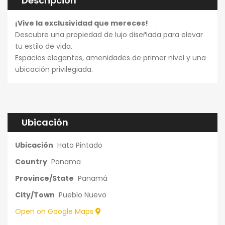
Descripción
¡Vive la exclusividad que mereces!
Descubre una propiedad de lujo diseñada para elevar
s Brp
8 horas ago
Pedros Brp
9 horas ago
Pedros Brp
tu estilo de vida.
Venta de Apartamento de Playa Rio Mar
Local comercial de Riverside
Pacific C
Espacios elegantes, amenidades de primer nivel y una
ubicación privilegiada.
$165,000
$91,500
$315,000
able
arlos
Arraijan
bonavista at 
Ubicación
Ubicación
Hato Pintado
Country
Panama
Province/State
Panamá
City/Town
Pueblo Nuevo
Open on Google Maps