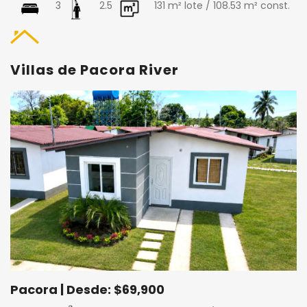
3
2.5
131 m² lote / 108.53 m² const.
Villas de Pacora River
Pacora | Desde: $69,900