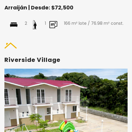
Arraiján | Desde: $72,500
2
1
166 m² lote / 76.98 m² const.
Riverside Village