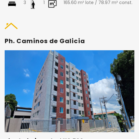
3
1
165.60 m² lote / 78.97 m² const.
Ph. Caminos de Galicia