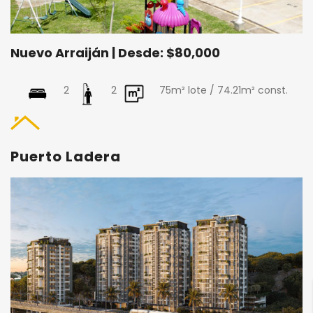
Nuevo Arraiján | Desde: $80,000
2
2
75m² lote / 74.21m² const.
Puerto Ladera