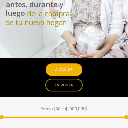
antes, durante y
luego
de la compra
de tu nuevo hogar
ALQUILER
EN VENTA
Precio [
$0
-
$1,000,000
]