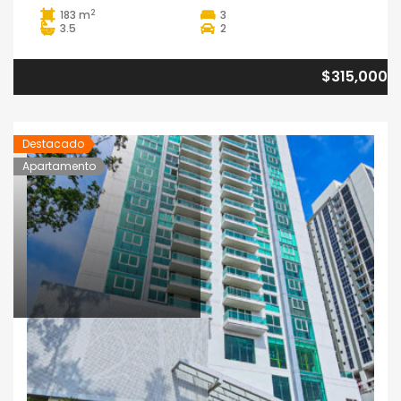
2
183 m
3
3.5
2
$315,000
Destacado
Apartamento