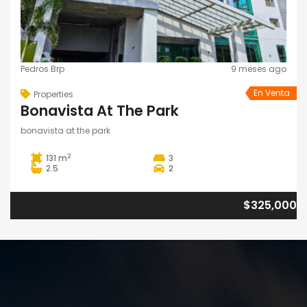
Pedros Brp
9 meses ago
En Venta
Properties
Bonavista At The Park
bonavista at the park
2
131 m
3
2.5
2
$325,000