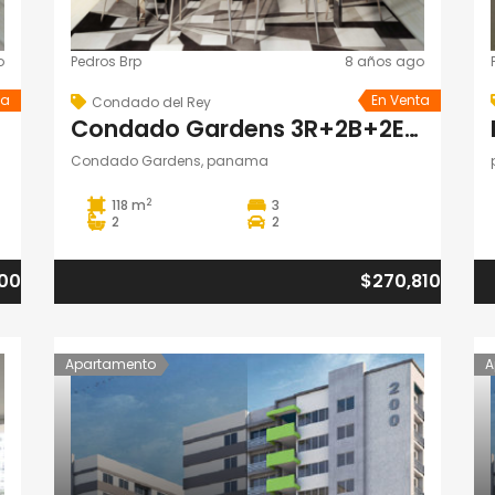
o
Pedros Brp
8 años ago
ta
En Venta
Condado del Rey
Condado Gardens 3R+2B+2Estac. Torre 100
Condado Gardens, panama
2
118 m
3
2
2
00
$270,810
Apartamento
A