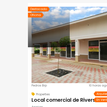
Destacado
Oficina
Pedros Brp
10 horas ag
Alquile
Properties
Local comercial de Riverside
En Ven
Arraijan