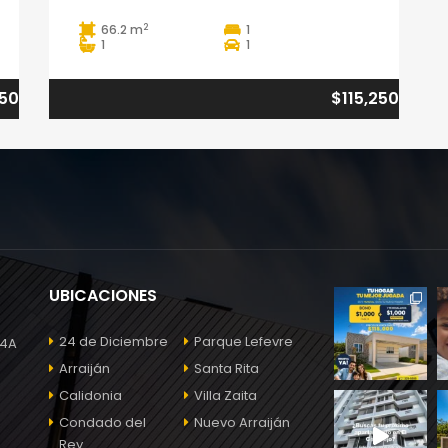
2
66.2 m
1
1
1
450
$115,250
UBICACIONES
24 de Diciembre
Parque Lefevre
 4A
Arraiján
Santa Rita
Calidonia
Villa Zaita
Condado del
Nuevo Arraiján
Rey