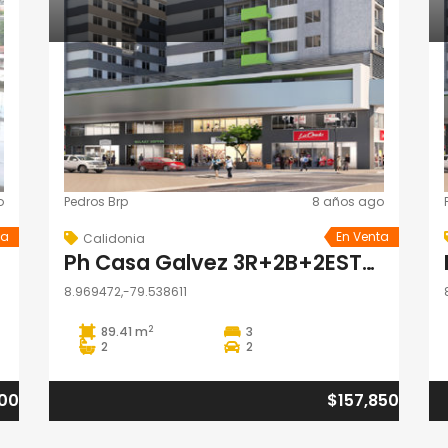
o
Pedros Brp
8 años ago
ta
En Venta
Calidonia
Ph Casa Galvez 3R+2B+2ESTAC
8.969472,-79.538611
2
89.41 m
3
2
2
500
$157,850