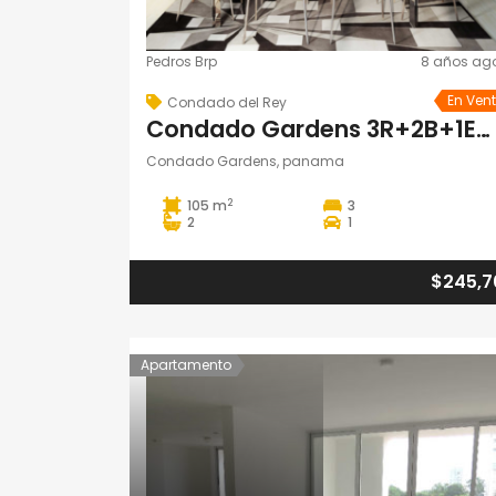
Pedros Brp
8 años ag
En Ven
Condado del Rey
Condado Gardens 3R+2B+1Estac. Torre 100
Condado Gardens, panama
2
105 m
3
2
1
$245,7
Apartamento