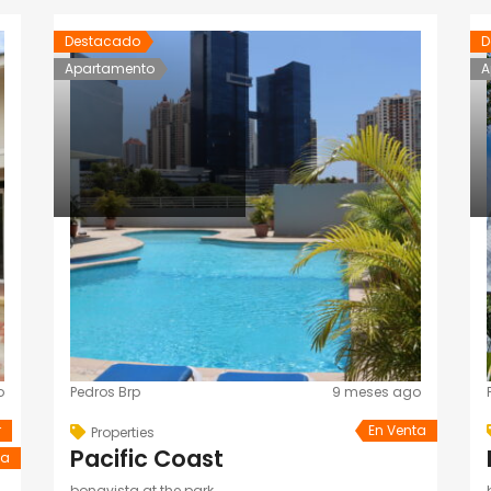
Destacado
D
Apartamento
A
o
Pedros Brp
9 meses ago
r
En Venta
Properties
Pacific Coast
ta
bonavista at the park