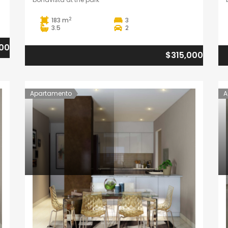
2
183 m
3
3.5
2
500
$315,000
Apartamento
A