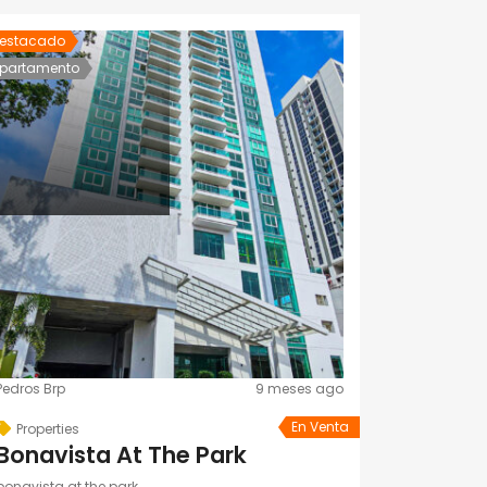
estacado
partamento
Pedros Brp
9 meses ago
En Venta
Properties
Bonavista At The Park
bonavista at the park