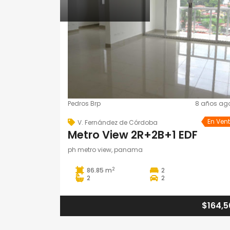
Pedros Brp
8 años ag
En Ven
V. Fernández de Córdoba
Metro View 2R+2B+1 EDF
ph metro view, panama
2
86.85 m
2
2
2
$164,