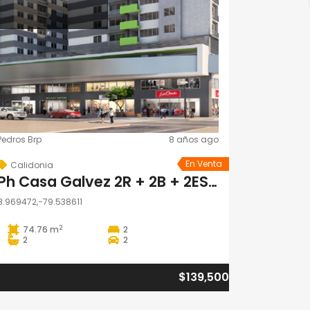
Pedros Brp
8 años ago
En Venta
Calidonia
Ph Casa Galvez 2R + 2B + 2ESTAC
8.969472,-79.538611
2
74.76 m
2
2
2
$139,500