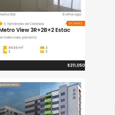
Pedros Brp
8 años ago
En Venta
V. Fernández de Córdoba
Metro View 3R+2B+2 Estac
ph metro view, panama
2
114.84 m
3
2
2
$211,050
partamento