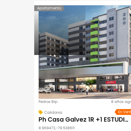
Apartamento
Pedros Brp
8 años ag
En Ven
Calidonia
Ph Casa Galvez 1R +1 ESTUDIO + 2B + 1 ESTAC
8.969472,-79.538611