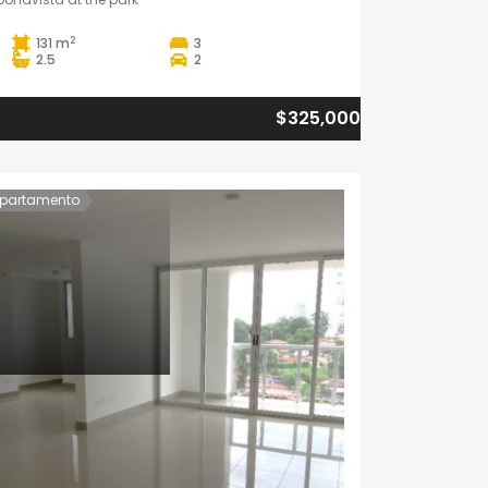
2
131 m
3
2.5
2
$325,000
partamento