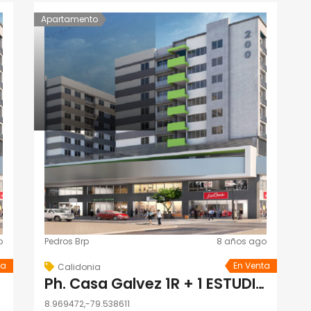
Apartamento
o
Pedros Brp
8 años ago
ta
En Venta
Calidonia
Ph. Casa Galvez 1R + 1 ESTUDIO + 2B + 1ESTAC
8.969472,-79.538611