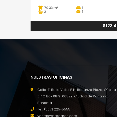
2
70.33 m
1
2
1
$123,
NUESTRAS OFICINAS
Calle 41 Bella Vista, P.H. Bonanza Plaza, Oficina
:: P.O.Box 0819-06829, Ciudad de Panamá,
Panamá.
Tel: (507) 225-5555
ventas@brpedros.com