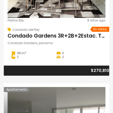
Pedros Brp
8 años ago
En Venta
Condado del Rey
Condado Gardens 3R+2B+2Estac. Torre 100
Condado Gardens, panama
2
118 m
3
2
2
$270,810
Apartamento