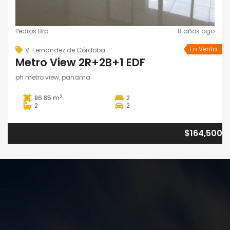
Pedros Brp
8 años ago
En Venta
V. Fernández de Córdoba
Metro View 2R+2B+1 EDF
ph metro view, panama
2
86.85 m
2
2
2
$164,500