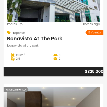
Pedros Brp
9 meses ago
En Venta
Properties
Bonavista At The Park
bonavista at the park
2
131 m
3
2.5
2
$325,000
Apartamento