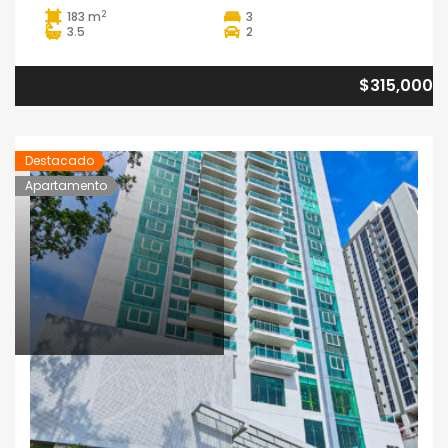
2
183 m
3
3.5
2
$315,000
Destacado
Apartamento