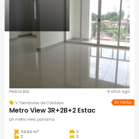
Pedros Brp
8 años ago
En Venta
V. Fernández de Córdoba
Metro View 3R+2B+2 Estac
ph metro view, panama
2
114.84 m
3
2
2