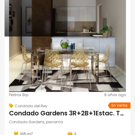
Pedros Brp
8 años ago
En Venta
Condado del Rey
Condado Gardens 3R+2B+1Estac. Torre 100
Condado Gardens, panama
2
105 m
3