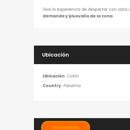
Vive la experiencia de despertar con vista 
demanda y plusvalía de la zona
Ubicación
Ubicación
Colón
Country
Panama
Pedros Brp
Local comercial 
VISIÓN GENERAL