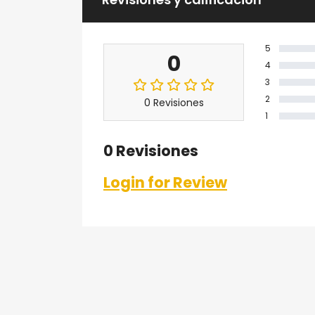
5
0
4
3
2
0 Revisiones
1
0 Revisiones
Login for Review