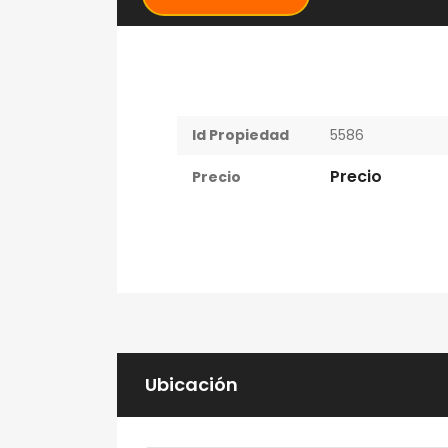
$91,500
Arraijan
Id Propiedad
5586
Precio
Precio
Ubicación