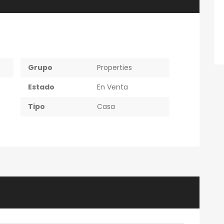
$315,000
bonavista at the park
Grupo
Properties
Estado
En Venta
Tipo
Casa