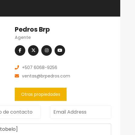
Pedros Brp
Agente
+507 6068-9256
ventas@brpedros.com
Otras propiedades