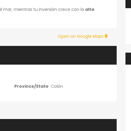
al mar, mientras tu inversión crece con la
alta
Open on Google Maps
Province/State
Colón
1 día ago
Pedros Brp
9 meses ago
de Riverside
Pacific Coast