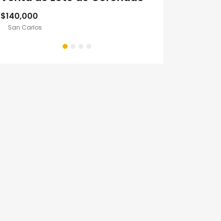
$140,000
$165,0
Negociable
San Carlos
San Carlos