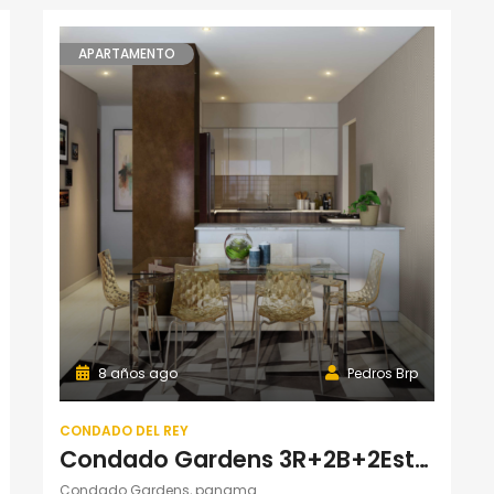
APARTAMENTO
8 años ago
Pedros Brp
CONDADO DEL REY
Condado Gardens 3R+2B+2Estac. Torre 100
Condado Gardens, panama