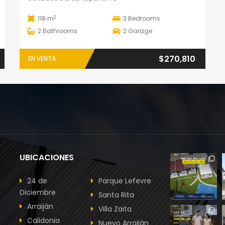
2
118 m
3
Bedrooms
2
Bathrooms
2
Garage
$270,810
EN VENTA
UBICACIONES
24 de
Parque Lefevre
Diciembre
Santa Rita
Arraiján
Villa Zaita
Calidonia
Nuevo Arraiján