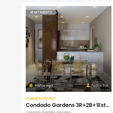
APARTAMENTO
8 años ago
Pedros Brp
CONDADO DEL REY
Condado Gardens 3R+2B+1Estac. Torre 100
Condado Gardens, panama