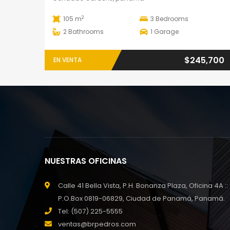
2
105 m
3
Bedrooms
2
Bathrooms
1
Garage
$245,700
EN VENTA
NUESTRAS OFICINAS
Calle 41 Bella Vista, P.H. Bonanza Plaza, Oficina 4A ::
P.O.Box 0819-06829, Ciudad de Panamá, Panamá.
Tel: (507) 225-5555
ventas@brpedros.com