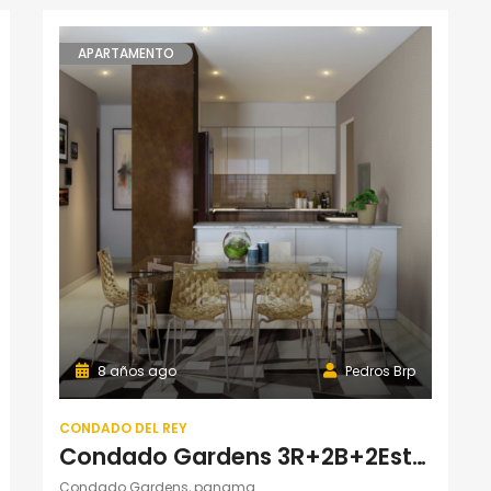
APARTAMENTO
8 años ago
Pedros Brp
CONDADO DEL REY
Condado Gardens 3R+2B+2Estac. Torre 100
Condado Gardens, panama