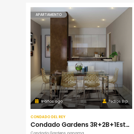
APARTAMENTO
8 años ago
Pedros Brp
CONDADO DEL REY
Condado Gardens 3R+2B+1Estac. Torre 100
Condado Gardens, panama