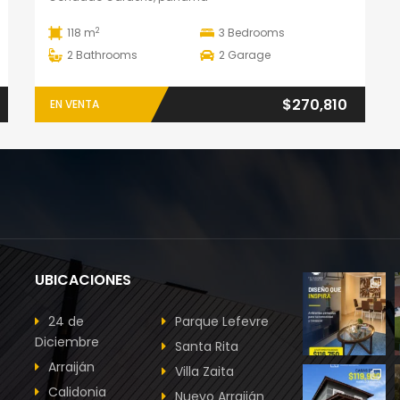
2
118 m
3
Bedrooms
2
Bathrooms
2
Garage
$270,810
EN VENTA
UBICACIONES
24 de
Parque Lefevre
Diciembre
Santa Rita
Arraiján
Villa Zaita
Calidonia
Nuevo Arraiján