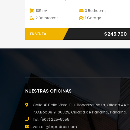
2
105 m
3
Bedrooms
2
Bathrooms
1
Garage
$245,700
EN VENTA
NUESTRAS OFICINAS
Calle 41 Bella Vista, P.H. Bonanza Plaza, Oficina 4A ::
P.O.Box 0819-06829, Ciudad de Panamá, Panamá.
Tel: (507) 225-5555
ventas@brpedros.com