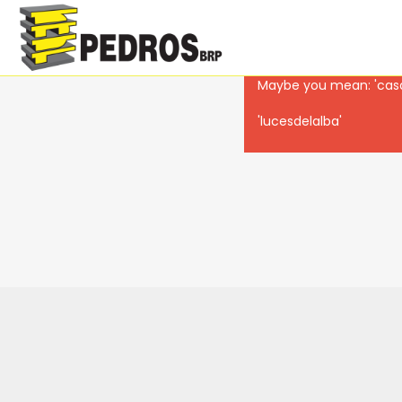
Revolution Slider Error: 
Maybe you mean: 'casag
'lucesdelalba'