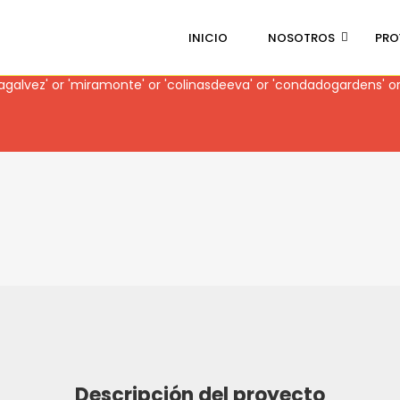
INICIO
NOSOTROS
PRO
Slider with alias
PUERTOLADERA
not found.
alvez' or 'miramonte' or 'colinasdeeva' or 'condadogardens' or
Descripción del proyecto