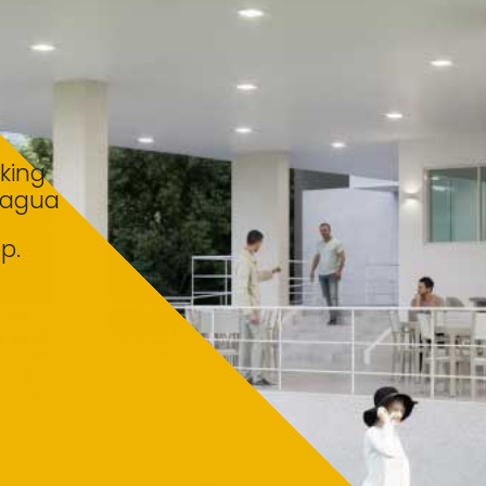
rking
 agua
p.