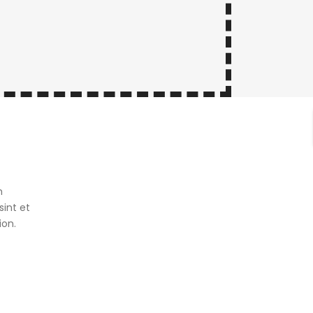
m
sint et
ion.